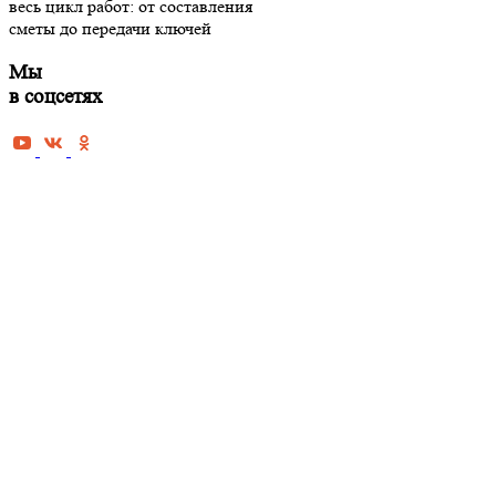
весь цикл работ: от составления
Косметиче
сметы до передачи ключей
Капитальн
Мы
Дизайнерс
в соцсетях
квартиры 
Евроремон
Ремонт но
Ремонт до
Ремонт оф
коммерче
Ремонт од
Ремонт дв
Ремонт тр