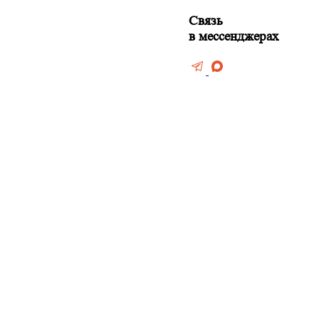
Связь
ов
в мессенджерах
боев
тен
мината
нолеума
потолки
тки
лконов и лоджий
е фундамента
 дизайн
терьеров
еские работы
нтажные работы