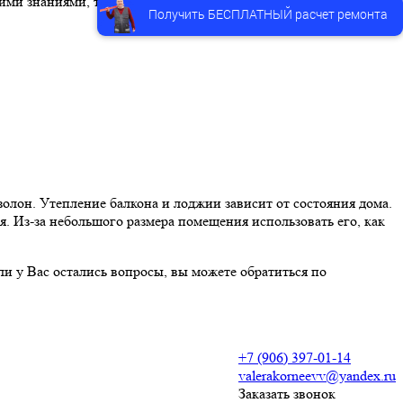
ми знаниями, то практичнее будет обратиться к специалистам.
Получить БЕСПЛАТНЫЙ расчет ремонта
золон. Утепление балкона и лоджии зависит от состояния дома.
я. Из-за небольшого размера помещения использовать его, как
ли у Вас остались вопросы, вы можете обратиться по
+7 (906) 397-01-14
valerakorneevv@yandex.ru
Заказать звонок
ние и штукатурка