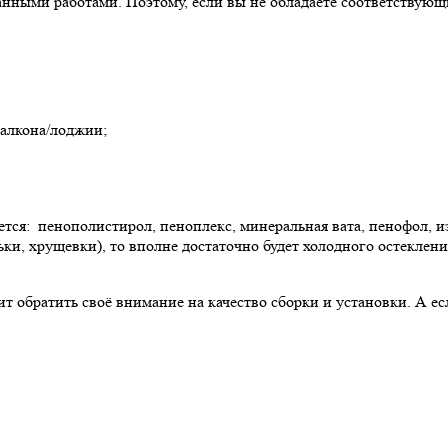
нными работами. Поэтому, если вы не обладаете соответствующи
балкона/лоджии;
ется: пенополистирол, пеноплекс, минеральная вата, пенофол, и
ки, хрущевки), то вполне достаточно будет холодного остеклени
 обратить своё внимание на качество сборки и установки. А ес
 КВАРТИРЫ В ПЕНЗЕ
РЕМОНТ КОМНАТ В ПЕНЗЕ
УСЛУГИ
отделка квартиры
Ремонт ванной
Выравнива