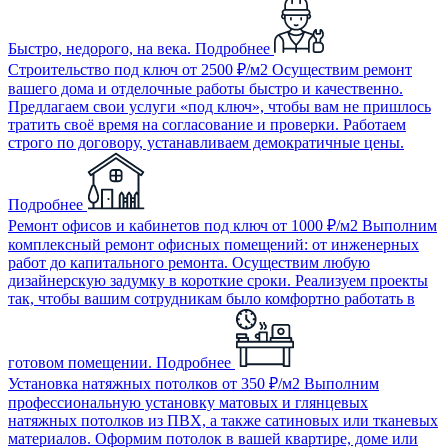
Быстро, недорого, на века.
Подробнее
Строительство под ключ
от 2500 ₽/м2
Осуществим ремонт
вашего дома и отделочные работы быстро и качественно.
Предлагаем свои услуги «под ключ», чтобы вам не пришлось
тратить своё время на согласование и проверки. Работаем
строго по договору, устанавливаем демократичные цены.
Подробнее
Ремонт офисов и кабинетов под ключ
от 1000 ₽/м2
Выполним
комплексный ремонт офисных помещений: от инженерных
работ до капитального ремонта. Осуществим любую
дизайнерскую задумку в короткие сроки. Реализуем проекты
так, чтобы вашим сотрудникам было комфортно работать в
готовом помещении.
Подробнее
Установка натяжных потолков
от 350 ₽/м2
Выполним
профессиональную установку матовых и глянцевых
натяжных потолков из ПВХ, а также сатиновых или тканевых
материалов. Оформим потолок в вашей квартире, доме или