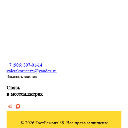
Отделка балконов и лоджий
Возведение фундамента
Разработка дизайн
проекта интерьеров
Сантехнические работы
Электромонтажные работы
+7 (906) 397-01-14
valerakorneevv@yandex.ru
Заказать звонок
Связь
в мессенджерах
© 2026 ГостРемонт 58. Все права защищены