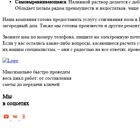
Самовыравнивающаяся.
Наливной раствор
делается с до
Обладает целым рядом преимуществ и недостатков, чаще 
Наша компания готова предоставить услугу стягивания пола в 
загородный дом. Также мы готовы произвести и другие ремонтн
Звоните нам по номеру телефона, пишите на электронную почту
Если у вас остались какие-либо вопросы
, касающиеся расчета 
их нашим специалистам, – они с радостью на все ответят, пр
РЕМОНТ
Максимально быстро проведем
Черновая 
весь цикл работ: от составления
Косметиче
сметы до передачи ключей
Капитальн
Мы
Дизайнерс
в соцсетях
квартиры 
Евроремон
Ремонт но
Ремонт до