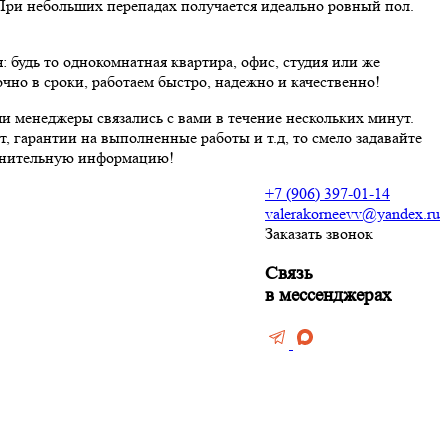
При небольших перепадах получается идеально ровный пол.
 будь то однокомнатная квартира, офис, студия или же
чно в сроки, работаем быстро, надежно и качественно!
и менеджеры связались с вами в течение нескольких минут.
т, гарантии на выполненные работы и т.д,
то смело задавайте
полнительную информацию!
+7 (906) 397-01-14
valerakorneevv@yandex.ru
Заказать звонок
ние и штукатурка
Связь
ов
в мессенджерах
боев
тен
мината
нолеума
потолки