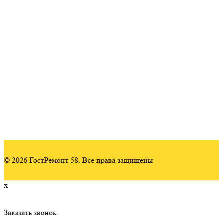
Ремонт оф
коммерче
Ремонт од
Ремонт дв
Ремонт тр
© 2026 ГостРемонт 58. Все права защищены
x
Заказать звонок