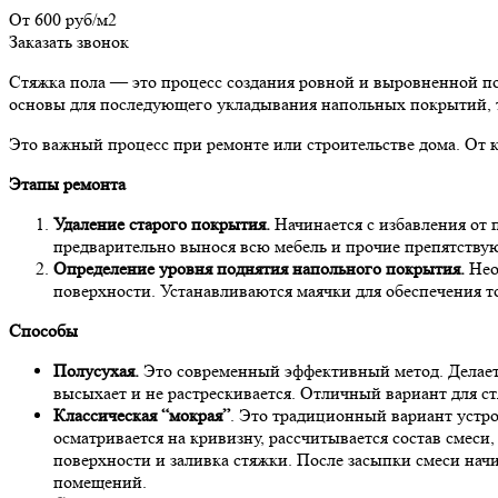
От 600 руб/м2
Заказать звонок
Стяжка пола — это процесс создания ровной и выровненной по
основы для последующего укладывания напольных покрытий, та
Это важный процесс при ремонте или строительстве дома. От 
Этапы ремонта
Удаление старого покрытия.
Начинается с избавления от 
предварительно вынося всю мебель и прочие препятству
Определение уровня поднятия напольного покрытия.
Нео
поверхности. Устанавливаются маячки для обеспечения то
Способы
Полусухая.
Это современный эффективный метод. Делает
высыхает и не растрескивается. Отличный вариант для с
Классическая “мокрая”
. Это традиционный вариант устро
осматривается на кривизну, рассчитывается состав смес
поверхности и заливка стяжки.
После засыпки смеси начи
помещений.