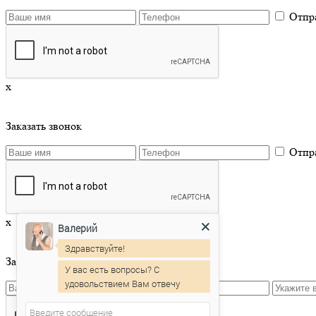
Отпр
x
Заказать звонок
Отпр
x
Валерий
Здравствуйте!
Заказать приёмку квартиры
У вас есть вопросы? С
удовольствием Вам отвечу