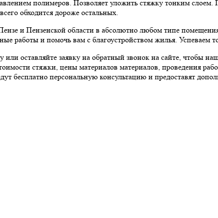
бавлением полимеров. Позволяет уложить стяжку тонким слоем. 
всего обходится дороже остальных.
Пензе и Пензенской области в абсолютно любом типе помещения:
ые работы и помочь вам с благоустройством жилья. Успеваем то
 или оставляйте заявку на обратный звонок на сайте, чтобы наш
стоимости стяжки, цены материалов материалов, проведения рабо
оведут бесплатно персональную консультацию и предоставят до
 КВАРТИРЫ В ПЕНЗЕ
РЕМОНТ КОМНАТ В ПЕНЗЕ
УСЛУГИ
отделка квартиры
Ремонт ванной
Выравнива
ский ремонт квартиры
Ремонт кухни
стен
ый ремонт квартиры
Ремонт санузла
Стяжка пол
кая отделка
Ремонт детской
Поклейка о
под ключ
Покраска с
т квартир
Укладка ла
востроек
Укладка ли
мов и коттеджей
Натяжные 