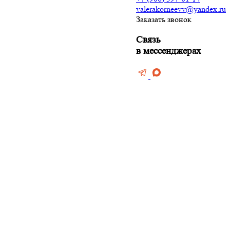
valerakorneevv@yandex.ru
Заказать звонок
ние и штукатурка
Связь
ов
в мессенджерах
боев
тен
мината
нолеума
потолки
тки
лконов и лоджий
е фундамента
 дизайн
терьеров
еские работы
нтажные работы