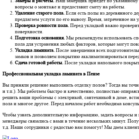
Замеры и расчеты.
Наш замерщик приедет по указанному а
вопросы о монтаже и предоставит смету на работы.
Удаление старого пола.
Если есть полы из деревянного де
предлагаем услуги по его вывозу. Время, затраченное на 
Проверка ровности пола.
Перед укладкой важно проверит
поверхности.
Подготовка основания.
Мы рекомендуем использовать сп
пола для устранения любых факторов, которые могут повл
Укладка ламината.
После завершения всех подготовитель
замков и позволяем покрытию акклиматизироваться перед
Сдача готовой работы.
После укладки напольного покрыти
Профессиональная укладка ламината в Пензе
Вы приняли решение выполнить отделку полов? Тогда вы точно
и т.п.). Мы работаем быстро и качественно, полностью опирая
решить ваши проблемы с электрикой, сантехникой в доме, вста
пола и многое другое. Перед началом работ необходима консуль
Чтобы узнать дополнительную информацию, задать вопросы и вы
менеджеры связались с вами в течение нескольких минут.
Полу
т.д. Наши сотрудники с радостью вам помогут! Мы даем клиент