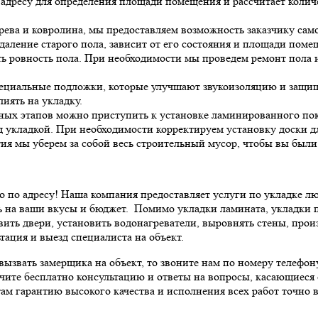
дресу для определения площади помещения и рассчитает количе
рева и ковролина, мы предоставляем возможность заказчику сам
удаление старого пола, зависит от его состояния и площади поме
ь ровность пола. При необходимости мы проведем ремонт пола 
ециальные подложки, которые улучшают звукоизоляцию и защищ
иять на укладку.
ных этапов можно приступить к установке ламинированного по
 укладкой. При необходимости корректируем установку доски д
я мы уберем за собой весь строительный мусор, чтобы вы были
 по адресу! Наша компания предоставляет услуги по укладке л
сь на ваши вкусы и бюджет.
Помимо укладки ламината, укладки п
вить двери, установить водонагреватели, выровнять стены, про
тация и выезд специалиста на объект.
звать замерщика на объект, то звоните нам по номеру телефону
чите бесплатно консультацию и ответы на вопросы, касающиеся с
ам гарантию высокого качества и исполнения всех работ точно в