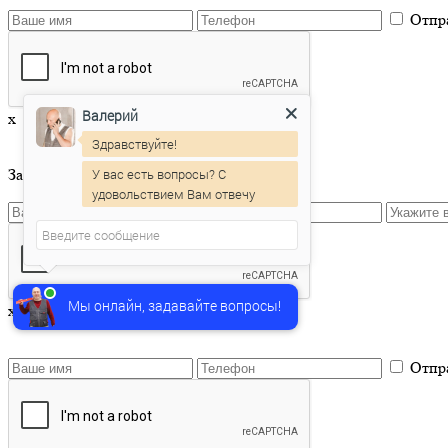
Отпр
Валерий
x
Здравствуйте!
У вас есть вопросы? С
Заказать приёмку квартиры
удовольствием Вам отвечу
Мы онлайн, задавайте вопросы!
x
Отпр