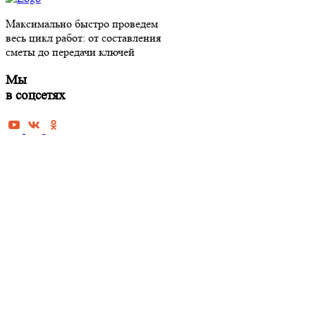
РЕМОНТ
Максимально быстро проведем
Черновая 
весь цикл работ: от составления
Косметиче
сметы до передачи ключей
Капитальн
Мы
Дизайнерс
в соцсетях
квартиры 
Евроремон
Ремонт но
Ремонт до
Ремонт оф
коммерче
Ремонт од
Ремонт дв
Ремонт тр