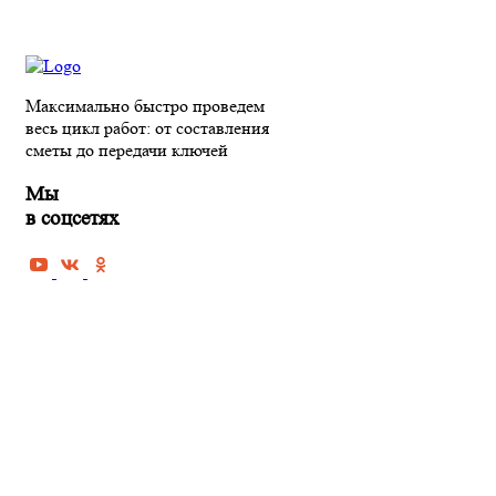
Максимально быстро проведем
весь цикл работ: от составления
сметы до передачи ключей
Мы
в соцсетях
РЕМОНТ КВАРТИРЫ В ПЕНЗЕ
Черновая отделка квартиры
Косметический ремонт квартиры
Капитальный ремонт квартиры
Дизайнерская отделка
квартиры под ключ