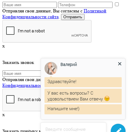
Отправляя свои данные, Вы согласны с
Политикой
Конфиденциальности сайта
.
x
Заказать звонок
Валерий
Отправляя свои данные, Вы согласны с
Политикой
Здравствуйте!
Конфиденциальности сайта
.
У вас есть вопросы? С
удовольствием Вам отвечу
Напишите мне!)
x
Введите сообщение
Заказать приёмку квартиры