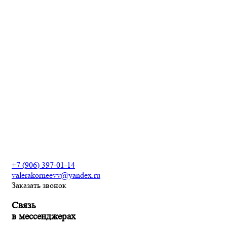
Укладка линолеума
Натяжные потолки
Кладка плитки
Отделка балконов и лоджий
Возведение фундамента
Разработка дизайн
проекта интерьеров
Сантехнические работы
Электромонтажные работы
+7 (906) 397-01-14
valerakorneevv@yandex.ru
Заказать звонок
Связь
в мессенджерах