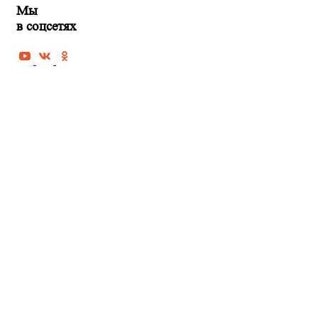
Мы
в соцсетях
РЕМОНТ КВАРТИРЫ В ПЕНЗЕ
Черновая отделка квартиры
Косметический ремонт квартиры
Капитальный ремонт квартиры
Дизайнерская отделка
квартиры под ключ
Евроремонт квартир
Ремонт новостроек
Ремонт домов и коттеджей
Ремонт офисов и
коммерческих помещений
Ремонт однокомнатной квартиры