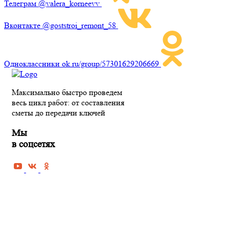
Телеграм
@valera_korneevv
Вконтакте
@goststroi_remont_58
Одноклассники
ok.ru/group/57301629206669
Максимально быстро проведем
весь цикл работ: от составления
сметы до передачи ключей
Мы
в соцсетях
РЕМОНТ КВАРТИРЫ В ПЕНЗЕ
Черновая отделка квартиры
Косметический ремонт квартиры