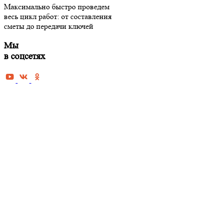
Максимально быстро проведем
Черновая 
весь цикл работ: от составления
Косметиче
сметы до передачи ключей
Капитальн
Мы
Дизайнерс
в соцсетях
квартиры 
Евроремон
Ремонт но
Ремонт до
Ремонт оф
коммерче
Ремонт од
Ремонт дв
Ремонт тр