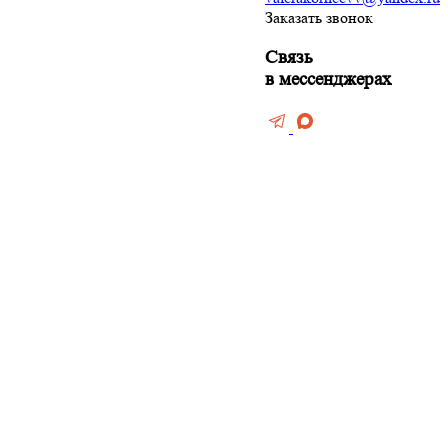
Заказать звонок
ние и штукатурка
Связь
ов
в мессенджерах
боев
тен
мината
нолеума
потолки
тки
лконов и лоджий
е фундамента
 дизайн
терьеров
еские работы
нтажные работы