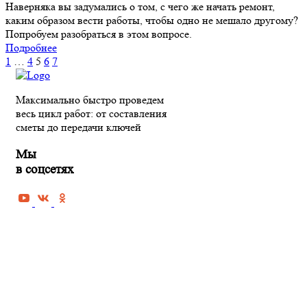
Наверняка вы задумались о том, с чего же начать ремонт,
каким образом вести работы, чтобы одно не мешало другому?
Попробуем разобраться в этом вопросе.
Подробнее
1
…
4
5
6
7
Максимально быстро проведем
весь цикл работ: от составления
сметы до передачи ключей
Мы
в соцсетях
РЕМОНТ КВАРТИРЫ В ПЕНЗЕ
Черновая отделка квартиры
Косметический ремонт квартиры
Капитальный ремонт квартиры
Дизайнерская отделка