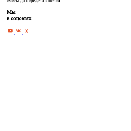
сметы до передачи ключей
Мы
в соцсетях
РЕМОНТ КВАРТИРЫ В ПЕНЗЕ
Черновая отделка квартиры
Косметический ремонт квартиры
Капитальный ремонт квартиры
Дизайнерская отделка
квартиры под ключ
Евроремонт квартир
Ремонт новостроек
Ремонт домов и коттеджей
Ремонт офисов и
коммерческих помещений