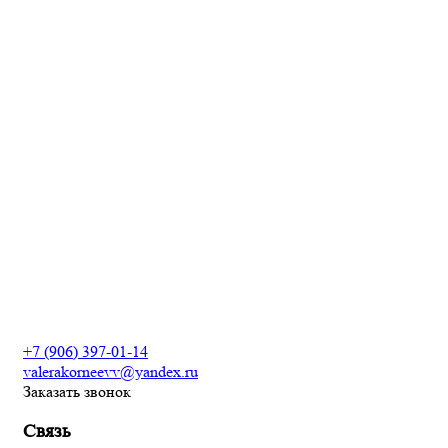
Укладка ламината
Укладка линолеума
Натяжные потолки
Кладка плитки
Отделка балконов и лоджий
Возведение фундамента
Разработка дизайн
проекта интерьеров
Сантехнические работы
Электромонтажные работы
+7 (906) 397-01-14
valerakorneevv@yandex.ru
Заказать звонок
Связь